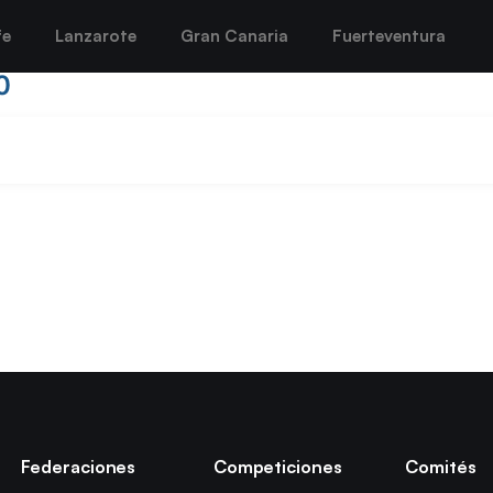
fe
Lanzarote
Gran Canaria
Fuerteventura
0
Federaciones
Competiciones
Comités