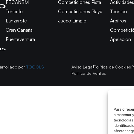
FECANBM
Competiciones Pista
Actividades
Tenerife
Competiciones Playa
Técnico
Lanzarote
Juego Limpio
Árbitros
Gran Canaria
Competici
Fuerteventura
Apelación
arrollado por
TOOOLS
Aviso Legal
Política de Cookies
P
Política de Ventas
Para ofrecer
almacenar y/
tecnologías
identificaci
afectar nega