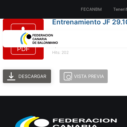
FECANBM
Teneri
Entrenamiento JF 29.1
Tamaño del archivo: 495.11 KB
Created: 25-10-2023
Updated: 25-10-2023
Hits: 202
DESCARGAR
VISTA PREVIA