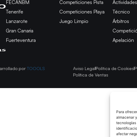
FECANBM
Competiciones Pista
Actividades
Tenerife
Competiciones Playa
Técnico
Lanzarote
Juego Limpio
Árbitros
Gran Canaria
Competici
Fuerteventura
Apelación
arrollado por
TOOOLS
Aviso Legal
Política de Cookies
P
Política de Ventas
Para ofrecer
almacenar y/
tecnologías
identificaci
afectar nega