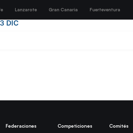
fe
Lanzarote
Gran Canaria
Fuerteventura
23 DIC
Federaciones
Competiciones
Comités