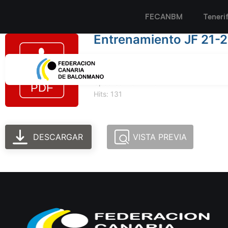
FECANBM
Teneri
Entrenamiento JF 21-
Tamaño del archivo: 495.27 KB
Created: 18-12-2024
Updated: 18-12-2024
Hits: 131
DESCARGAR
VISTA PREVIA