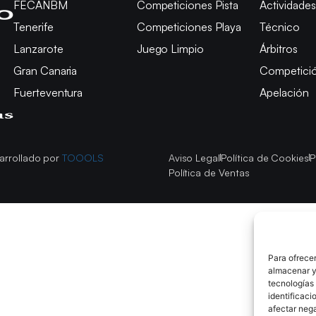
FECANBM
Competiciones Pista
Actividades
Tenerife
Competiciones Playa
Técnico
Lanzarote
Juego Limpio
Árbitros
Gran Canaria
Competici
Fuerteventura
Apelación
arrollado por
TOOOLS
Aviso Legal
Política de Cookies
P
Política de Ventas
Para ofrecer
almacenar y/
tecnologías
identificaci
afectar nega