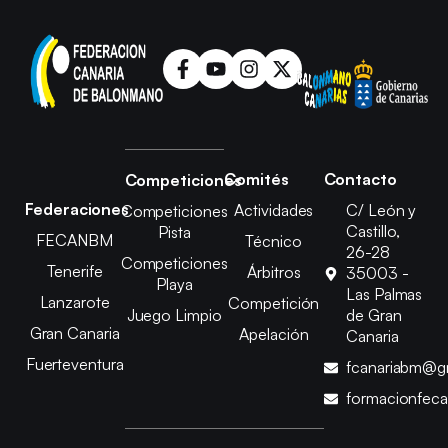
Comités
Contacto
Competiciones
Federaciones
Actividades
C/ León y
Competiciones
Castillo,
Pista
FECANBM
Técnico
26-28
Competiciones
Tenerife
Árbitros
35003 -
Playa
Las Palmas
Lanzarote
Competición
Juego Limpio
de Gran
Gran Canaria
Apelación
Canaria
Fuerteventura
fcanariabm@g
formacionfec