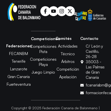
Comités
Contacto
Competiciones
Federaciones
Actividades
C/ León y
Competiciones
Castillo,
Pista
FECANBM
Técnico
26-28
Competiciones
Tenerife
Árbitros
35003 -
Playa
Las Palmas
Lanzarote
Competición
Juego Limpio
de Gran
Gran Canaria
Apelación
Canaria
Fuerteventura
fcanariabm@g
formacionfec
Copyright © 2025 Federación Canaria de Balonmano |