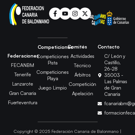
Comités
Contacto
Competiciones
Federaciones
Actividades
C/ León y
Competiciones
Castillo,
Pista
FECANBM
Técnico
26-28
Competiciones
Tenerife
Árbitros
35003 -
Playa
Las Palmas
Lanzarote
Competición
Juego Limpio
de Gran
Gran Canaria
Apelación
Canaria
Fuerteventura
fcanariabm@g
formacionfec
Copyright © 2025 Federación Canaria de Balonmano |