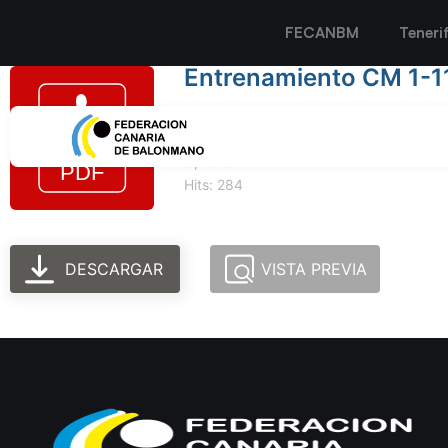
FECANBM
Teneri
Entrenamiento CM 1-11
Tamaño del archivo: 470.75 KB
Created: 30-10-2024
Updated: 30-10-2024
Hits: 284
DESCARGAR
VISTA PREVIA