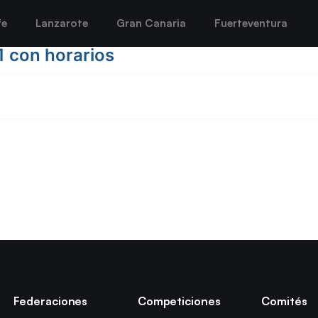
fe
Lanzarote
Gran Canaria
Fuerteventura
 con horarios
Federaciones
Competiciones
Comités