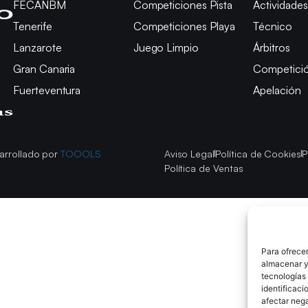
FECANBM
Competiciones Pista
Actividades
Tenerife
Competiciones Playa
Técnico
Lanzarote
Juego Limpio
Árbitros
Gran Canaria
Competici
Fuerteventura
Apelación
arrollado por
TOOOLS
Aviso Legal
Política de Cookies
P
Política de Ventas
Para ofrecer
almacenar y/
tecnologías
identificaci
afectar nega