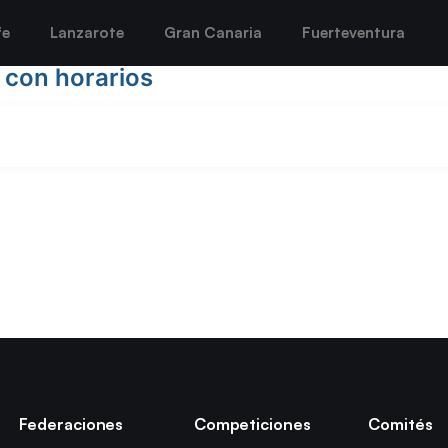
fe
Lanzarote
Gran Canaria
Fuerteventura
 con horarios
Federaciones
Competiciones
Comités