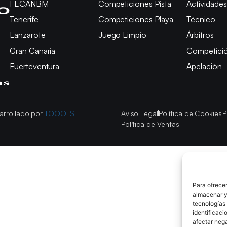
FECANBM
Competiciones Pista
Actividades
Tenerife
Competiciones Playa
Técnico
Lanzarote
Juego Limpio
Árbitros
Gran Canaria
Competici
Fuerteventura
Apelación
arrollado por
TOOOLS
Aviso Legal
Política de Cookies
P
Política de Ventas
Para ofrecer
almacenar y/
tecnologías
identificaci
afectar nega