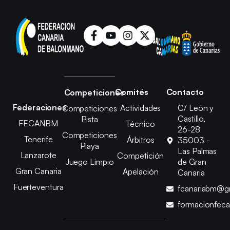
Comités
Contacto
Competiciones
Federaciones
Actividades
C/ León y
Competiciones
Castillo,
Pista
FECANBM
Técnico
26-28
Competiciones
Tenerife
Árbitros
35003 -
Playa
Las Palmas
Lanzarote
Competición
Juego Limpio
de Gran
Gran Canaria
Apelación
Canaria
Fuerteventura
fcanariabm@g
formacionfec