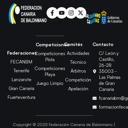
Comités
Contacto
Competiciones
Federaciones
Actividades
C/ León y
Competiciones
Castillo,
Pista
FECANBM
Técnico
26-28
Competiciones
Tenerife
Árbitros
35003 -
Playa
Las Palmas
Lanzarote
Competición
Juego Limpio
de Gran
Gran Canaria
Apelación
Canaria
Fuerteventura
fcanariabm@g
formacionfec
Copyright © 2025 Federación Canaria de Balonmano |