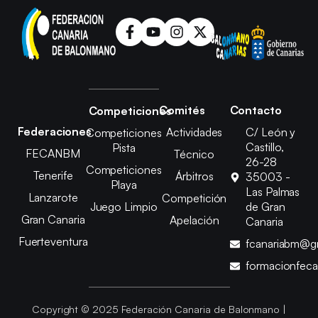
Comités
Contacto
Competiciones
Federaciones
Actividades
C/ León y
Competiciones
Castillo,
Pista
FECANBM
Técnico
26-28
Competiciones
Tenerife
Árbitros
35003 -
Playa
Las Palmas
Lanzarote
Competición
Juego Limpio
de Gran
Gran Canaria
Apelación
Canaria
Fuerteventura
fcanariabm@g
formacionfec
Copyright © 2025 Federación Canaria de Balonmano |