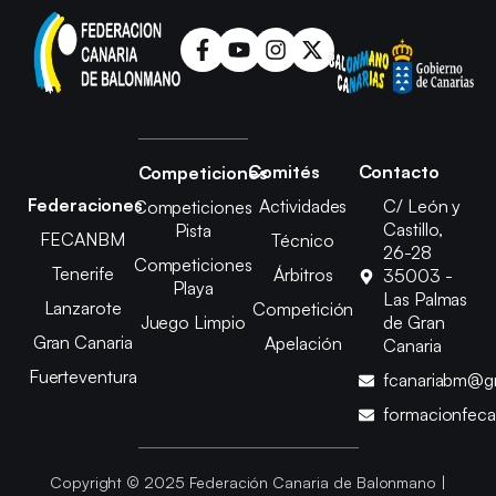
Comités
Contacto
Competiciones
Federaciones
Actividades
C/ León y
Competiciones
Castillo,
Pista
FECANBM
Técnico
26-28
Competiciones
Tenerife
Árbitros
35003 -
Playa
Las Palmas
Lanzarote
Competición
Juego Limpio
de Gran
Gran Canaria
Apelación
Canaria
Fuerteventura
fcanariabm@g
formacionfec
Copyright © 2025 Federación Canaria de Balonmano |