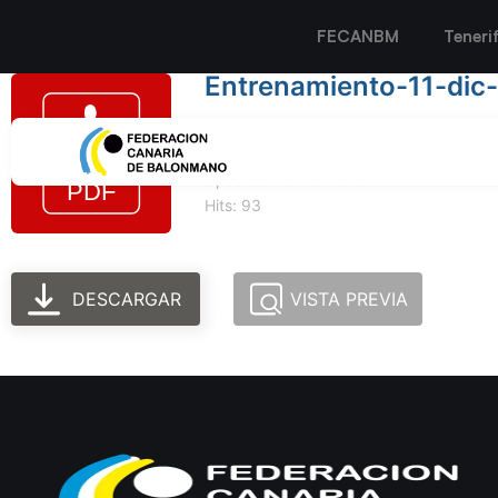
FECANBM
Teneri
Entrenamiento-11-dic-
Tamaño del archivo: 517.33 KB
Created: 10-10-2023
Updated: 10-10-2023
Hits: 93
DESCARGAR
VISTA PREVIA