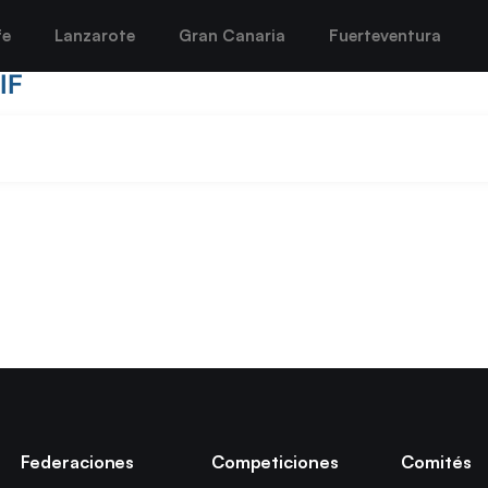
fe
Lanzarote
Gran Canaria
Fuerteventura
IF
Federaciones
Competiciones
Comités