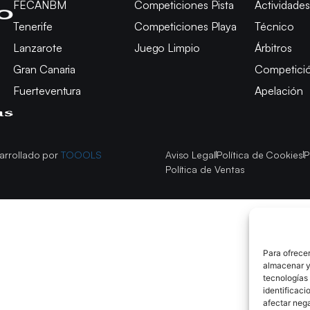
FECANBM
Competiciones Pista
Actividades
Tenerife
Competiciones Playa
Técnico
Lanzarote
Juego Limpio
Árbitros
Gran Canaria
Competici
Fuerteventura
Apelación
arrollado por
TOOOLS
Aviso Legal
Política de Cookies
P
Política de Ventas
Para ofrecer
almacenar y/
tecnologías
identificaci
afectar nega