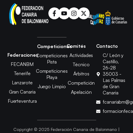
Comités
Contacto
Competiciones
Federaciones
Actividades
C/ León y
Competiciones
Castillo,
Pista
FECANBM
Técnico
26-28
Competiciones
Tenerife
Árbitros
35003 -
Playa
Las Palmas
Lanzarote
Competición
Juego Limpio
de Gran
Gran Canaria
Apelación
Canaria
Fuerteventura
fcanariabm@g
formacionfec
Copyright © 2025 Federación Canaria de Balonmano |