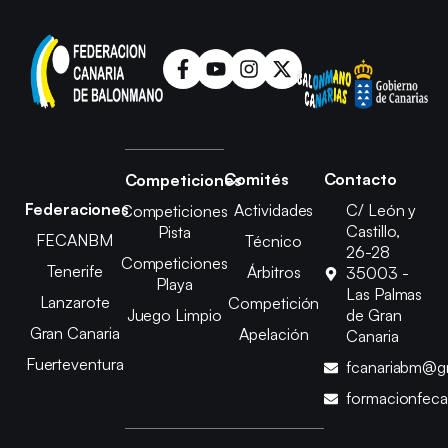
Comités
Contacto
Competiciones
Federaciones
Actividades
C/ León y
Competiciones
Castillo,
Pista
FECANBM
Técnico
26-28
Competiciones
Tenerife
Árbitros
35003 -
Playa
Las Palmas
Lanzarote
Competición
Juego Limpio
de Gran
Gran Canaria
Apelación
Canaria
Fuerteventura
fcanariabm@g
formacionfec