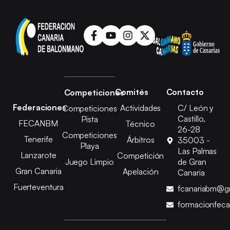
Comités
Contacto
Competiciones
Federaciones
Actividades
C/ León y
Competiciones
Castillo,
Pista
FECANBM
Técnico
26-28
Competiciones
Tenerife
Árbitros
35003 -
Playa
Las Palmas
Lanzarote
Competición
Juego Limpio
de Gran
Gran Canaria
Apelación
Canaria
Fuerteventura
fcanariabm@g
formacionfec