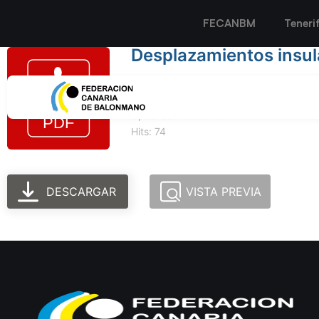
FECANBM
Teneri
Desplazamientos insula
Tamaño del archivo: 332.20 KB
Created: 29-06-2024
Updated: 29-06-2024
Hits: 74
DESCARGAR
VISTA PREVIA