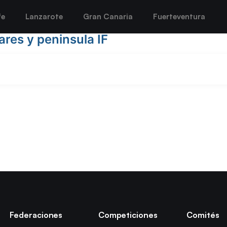
fe
Lanzarote
Gran Canaria
Fuerteventura
res y peninsula IF
Federaciones
Competiciones
Comités