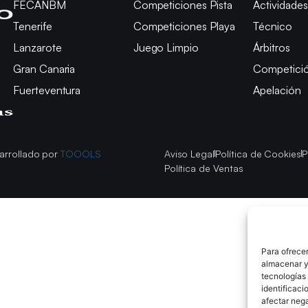
FECANBM
Competiciones Pista
Actividades
Tenerife
Competiciones Playa
Técnico
Lanzarote
Juego Limpio
Árbitros
Gran Canaria
Competici
Fuerteventura
Apelación
arrollado por
TOOOLS
Aviso Legal
Política de Cookies
P
Política de Ventas
Para ofrecer
almacenar y/
tecnologías
identificaci
afectar nega