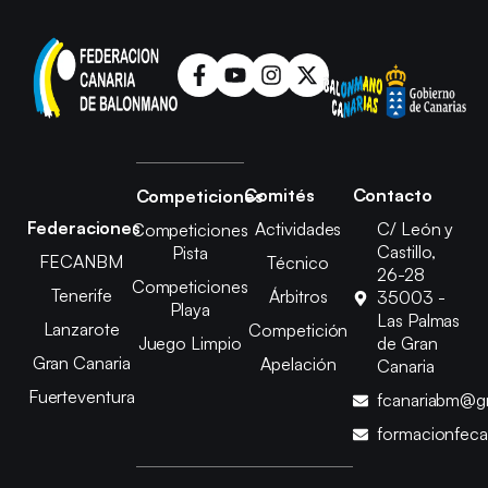
Comités
Contacto
Competiciones
Federaciones
Actividades
C/ León y
Competiciones
Castillo,
Pista
FECANBM
Técnico
26-28
Competiciones
Tenerife
Árbitros
35003 -
Playa
Las Palmas
Lanzarote
Competición
Juego Limpio
de Gran
Gran Canaria
Apelación
Canaria
Fuerteventura
fcanariabm@g
formacionfec