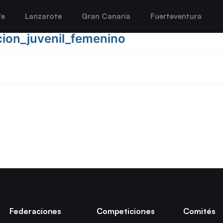
fe
Lanzarote
Gran Canaria
Fuerteventura
ion_juvenil_femenino
Federaciones
Competiciones
Comités