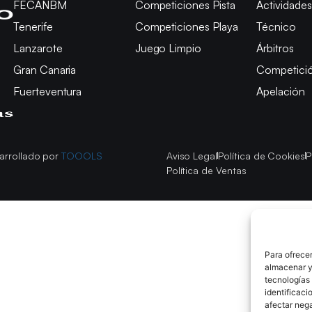
FECANBM
Competiciones Pista
Actividades
Tenerife
Competiciones Playa
Técnico
Lanzarote
Juego Limpio
Árbitros
Gran Canaria
Competici
Fuerteventura
Apelación
arrollado por
TOOOLS
Aviso Legal
Política de Cookies
P
Política de Ventas
Para ofrecer
almacenar y/
tecnologías
identificaci
afectar nega