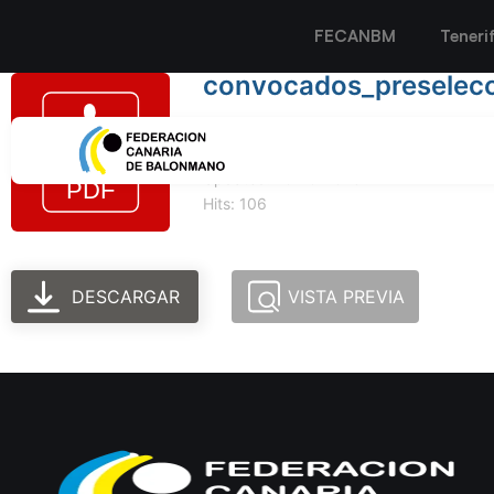
FECANBM
Teneri
convocados_preselecc
Tamaño del archivo: 90.95 KB
Created: 10-10-2023
Updated: 10-10-2023
Hits: 106
DESCARGAR
VISTA PREVIA