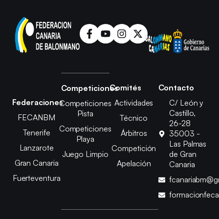
Comités
Contacto
Competiciones
Federaciones
Actividades
C/ León y
Competiciones
Castillo,
Pista
FECANBM
Técnico
26-28
Competiciones
Tenerife
Árbitros
35003 -
Playa
Las Palmas
Lanzarote
Competición
Juego Limpio
de Gran
Gran Canaria
Apelación
Canaria
Fuerteventura
fcanariabm@g
formacionfec