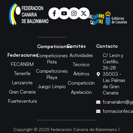
Comités
Contacto
Competiciones
Federaciones
Actividades
C/ León y
Competiciones
Castillo,
Pista
FECANBM
Técnico
26-28
Competiciones
Tenerife
Árbitros
35003 -
Playa
Las Palmas
Lanzarote
Competición
Juego Limpio
de Gran
Gran Canaria
Apelación
Canaria
Fuerteventura
fcanariabm@g
formacionfec
Copyright © 2025 Federación Canaria de Balonmano |