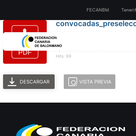
FECANBM
Teneri
convocadas_preselec
Tamaño del archivo: 91.24 KB
Created: 10-10-2023
Updated: 10-10-2023
Hits: 99
DESCARGAR
VISTA PREVIA