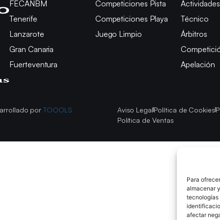
FECANBM
Competiciones Pista
Actividades
Tenerife
Competiciones Playa
Técnico
Lanzarote
Juego Limpio
Árbitros
Gran Canaria
Competici
Fuerteventura
Apelación
arrollado por
TOOOLS
Aviso Legal
Política de Cookies
P
Política de Ventas
Para ofrecer
almacenar y/
tecnologías
identificaci
afectar nega