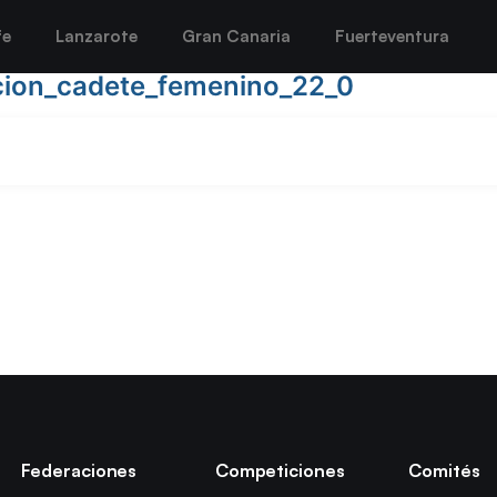
fe
Lanzarote
Gran Canaria
Fuerteventura
cion_cadete_femenino_22_0
Federaciones
Competiciones
Comités