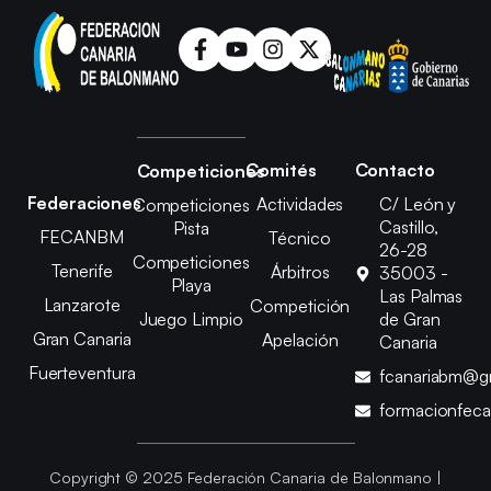
Comités
Contacto
Competiciones
Federaciones
Actividades
C/ León y
Competiciones
Castillo,
Pista
FECANBM
Técnico
26-28
Competiciones
Tenerife
Árbitros
35003 -
Playa
Las Palmas
Lanzarote
Competición
Juego Limpio
de Gran
Gran Canaria
Apelación
Canaria
Fuerteventura
fcanariabm@g
formacionfec
Copyright © 2025 Federación Canaria de Balonmano |