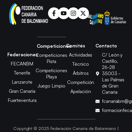
Comités
Contacto
Competiciones
Federaciones
Actividades
C/ León y
Competiciones
Castillo,
Pista
FECANBM
Técnico
26-28
Competiciones
Tenerife
Árbitros
35003 -
Playa
Las Palmas
Lanzarote
Competición
Juego Limpio
de Gran
Gran Canaria
Apelación
Canaria
Fuerteventura
fcanariabm@g
formacionfec
Copyright © 2025 Federación Canaria de Balonmano |