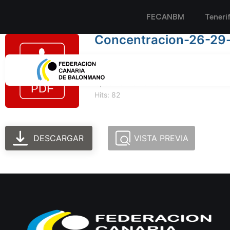
FECANBM
Teneri
Concentracion-26-29-
Tamaño del archivo: 494.93 KB
Created: 10-10-2023
Updated: 10-10-2023
Hits: 82
DESCARGAR
VISTA PREVIA