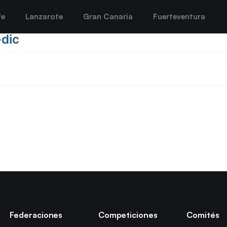
fe
Lanzarote
Gran Canaria
Fuerteventura
dic
Federaciones
Competiciones
Comités