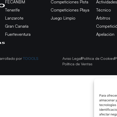
FECANBM
Competiciones Pista
Actividades
Tenerife
Competiciones Playa
Técnico
Lanzarote
Juego Limpio
Árbitros
Gran Canaria
Competici
Fuerteventura
Apelación
arrollado por
TOOOLS
Aviso Legal
Política de Cookies
P
Política de Ventas
Para ofrecer
almacenar y/
tecnologías
identificaci
afectar nega