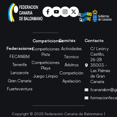
Comités
Contacto
Competiciones
Federaciones
Actividades
C/ León y
Competiciones
Castillo,
Pista
FECANBM
Técnico
26-28
Competiciones
Tenerife
Árbitros
35003 -
Playa
Las Palmas
Lanzarote
Competición
Juego Limpio
de Gran
Gran Canaria
Apelación
Canaria
Fuerteventura
fcanariabm@g
formacionfec
Copyright © 2025 Federación Canaria de Balonmano |