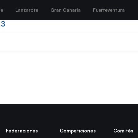
fe
Lanzarote
Gran Canaria
Fuerteventura
13
Federaciones
Competiciones
Comités