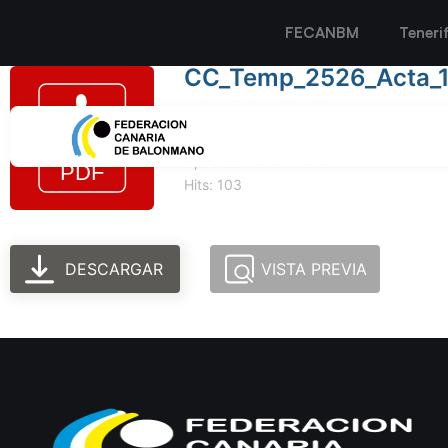
FECANBM
Teneri
CC_Temp_2526_Acta_
Tamaño del archivo: 92.47 KB
Created: 10-02-2026
Updated: 10-02-2026
Hits: 103
DESCARGAR
VISTA PREVIA