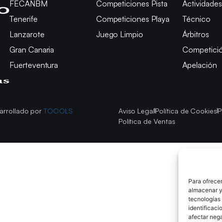
FECANBM
Competiciones Pista
Actividades
Tenerife
Competiciones Playa
Técnico
Lanzarote
Juego Limpio
Árbitros
Gran Canaria
Competici
Fuerteventura
Apelación
arrollado por
TOOOLS
Aviso Legal
Política de Cookies
P
Política de Ventas
Para ofrecer
almacenar y/
tecnologías
identificaci
afectar nega