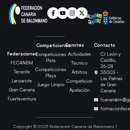
Comités
Contacto
Competiciones
Federaciones
Actividades
C/ León y
Competiciones
Castillo,
Pista
FECANBM
Técnico
26-28
Competiciones
Tenerife
Árbitros
35003 -
Playa
Las Palmas
Lanzarote
Competición
Juego Limpio
de Gran
Gran Canaria
Apelación
Canaria
Fuerteventura
fcanariabm@g
formacionfec
Copyright © 2025 Federación Canaria de Balonmano |