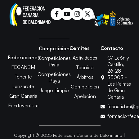
Comités
Contacto
Competiciones
Federaciones
Actividades
C/ León y
Competiciones
Castillo,
Pista
FECANBM
Técnico
26-28
Competiciones
Tenerife
Árbitros
35003 -
Playa
Las Palmas
Lanzarote
Competición
Juego Limpio
de Gran
Gran Canaria
Apelación
Canaria
Fuerteventura
fcanariabm@g
formacionfec
Copyright © 2025 Federación Canaria de Balonmano |