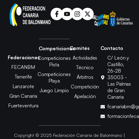
Comités
Contacto
Competiciones
Federaciones
Actividades
C/ León y
Competiciones
Castillo,
Pista
FECANBM
Técnico
26-28
Competiciones
Tenerife
Árbitros
35003 -
Playa
Las Palmas
Lanzarote
Competición
Juego Limpio
de Gran
Gran Canaria
Apelación
Canaria
Fuerteventura
fcanariabm@g
formacionfec
Copyright © 2025 Federación Canaria de Balonmano |