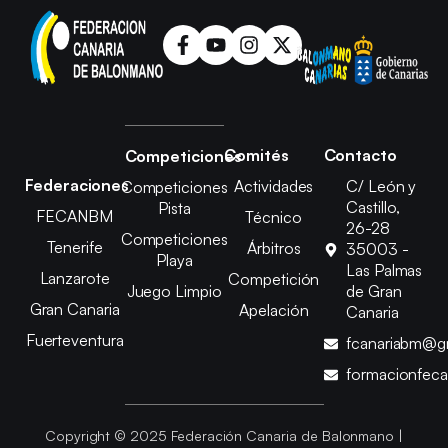
Comités
Contacto
Competiciones
Federaciones
Actividades
C/ León y
Competiciones
Castillo,
Pista
FECANBM
Técnico
26-28
Competiciones
Tenerife
Árbitros
35003 -
Playa
Las Palmas
Lanzarote
Competición
Juego Limpio
de Gran
Gran Canaria
Apelación
Canaria
Fuerteventura
fcanariabm@g
formacionfec
Copyright © 2025 Federación Canaria de Balonmano |