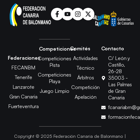
Comités
Contacto
Competiciones
Federaciones
Actividades
C/ León y
Competiciones
Castillo,
Pista
FECANBM
Técnico
26-28
Competiciones
Tenerife
Árbitros
35003 -
Playa
Las Palmas
Lanzarote
Competición
Juego Limpio
de Gran
Gran Canaria
Apelación
Canaria
Fuerteventura
fcanariabm@g
formacionfec
Copyright © 2025 Federación Canaria de Balonmano |