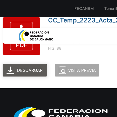
FECANBM
Teneri
CC_Temp_2223_Acta_
Tamaño del archivo: 168.60 KB
Created: 11-10-2023
Updated: 11-10-2023
Hits: 88
DESCARGAR
VISTA PREVIA