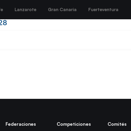
fe
Lanzarote
Gran Canaria
Fuerteventura
28
Federaciones
Competiciones
Comités