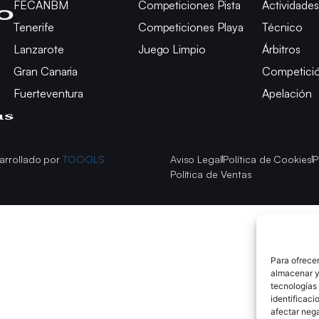
FECANBM
Competiciones Pista
Actividades
Tenerife
Competiciones Playa
Técnico
Lanzarote
Juego Limpio
Árbitros
Gran Canaria
Competici
Fuerteventura
Apelación
arrollado por
TOOOLS
Aviso Legal
Política de Cookies
P
Política de Ventas
Para ofrecer
almacenar y/
tecnologías
identificaci
afectar nega