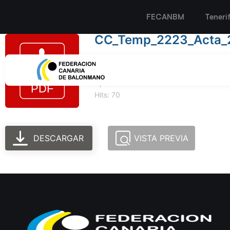
FECANBM
Teneri
CC_Temp_2223_Acta_
Tamaño del archivo: 225.45 KB
Created: 11-10-2023
Updated: 11-10-2023
Hits: 70
DESCARGAR
VISTA PREVIA