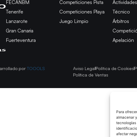
FECANBM
Competiciones Pista
Actividades
Tenerife
Competiciones Playa
Técnico
Lanzarote
Juego Limpio
Árbitros
Gran Canaria
Competici
Fuerteventura
Apelación
arrollado por
TOOOLS
Aviso Legal
Política de Cookies
P
Política de Ventas
Para ofrecer
almacenar y/
tecnologías
identificaci
afectar nega