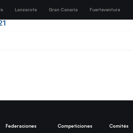
fe
Lanzarote
Gran Canaria
Fuerteventura
21
Federaciones
Competiciones
Comités