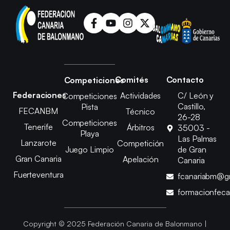
Comités
Contacto
Competiciones
Federaciones
Actividades
C/ León y
Competiciones
Castillo,
Pista
FECANBM
Técnico
26-28
Competiciones
Tenerife
Árbitros
35003 -
Playa
Las Palmas
Lanzarote
Competición
Juego Limpio
de Gran
Gran Canaria
Apelación
Canaria
Fuerteventura
fcanariabm@g
formacionfec
Copyright © 2025 Federación Canaria de Balonmano |