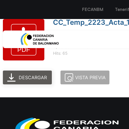
FECANBM
Teneri
CC_Temp_2223_Acta_
Tamaño del archivo: 226.10 KB
Created: 11-10-2023
Updated: 11-10-2023
Hits: 65
DESCARGAR
VISTA PREVIA