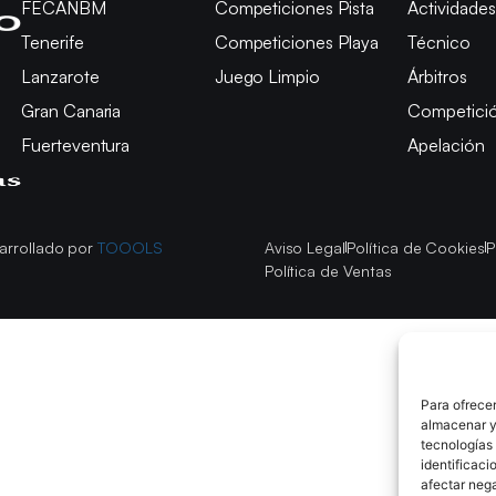
FECANBM
Competiciones Pista
Actividades
Tenerife
Competiciones Playa
Técnico
Lanzarote
Juego Limpio
Árbitros
Gran Canaria
Competici
Fuerteventura
Apelación
arrollado por
TOOOLS
Aviso Legal
Política de Cookies
P
Política de Ventas
Para ofrecer
almacenar y/
tecnologías
identificaci
afectar nega