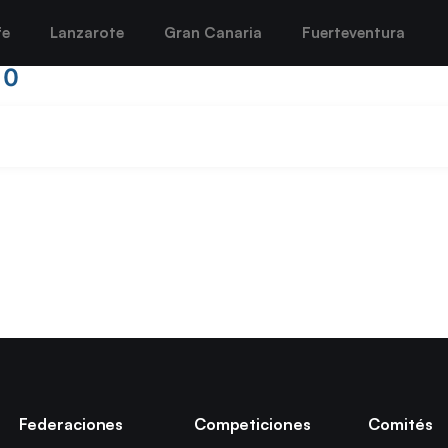
fe
Lanzarote
Gran Canaria
Fuerteventura
10
Federaciones
Competiciones
Comités