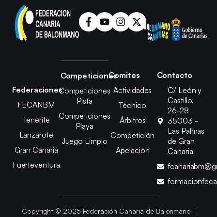
Comités
Contacto
Competiciones
Federaciones
Actividades
C/ León y
Competiciones
Castillo,
Pista
FECANBM
Técnico
26-28
Competiciones
Tenerife
Árbitros
35003 -
Playa
Las Palmas
Lanzarote
Competición
Juego Limpio
de Gran
Gran Canaria
Apelación
Canaria
Fuerteventura
fcanariabm@g
formacionfec
Copyright © 2025 Federación Canaria de Balonmano |