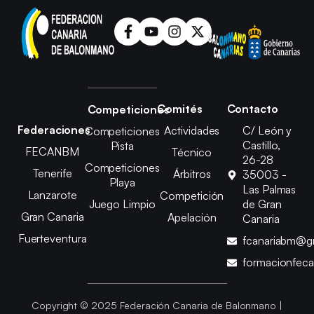
Comités
Contacto
Competiciones
Federaciones
Actividades
C/ León y
Competiciones
Castillo,
Pista
FECANBM
Técnico
26-28
Competiciones
Tenerife
Árbitros
35003 -
Playa
Las Palmas
Lanzarote
Competición
Juego Limpio
de Gran
Gran Canaria
Apelación
Canaria
Fuerteventura
fcanariabm@g
formacionfec
Copyright © 2025 Federación Canaria de Balonmano |