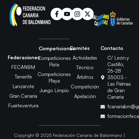
Comités
Contacto
Competiciones
Federaciones
Actividades
C/ León y
Competiciones
Castillo,
Pista
FECANBM
Técnico
26-28
Competiciones
Tenerife
Árbitros
35003 -
Playa
Las Palmas
Lanzarote
Competición
Juego Limpio
de Gran
Gran Canaria
Apelación
Canaria
Fuerteventura
fcanariabm@g
formacionfec
Copyright © 2025 Federación Canaria de Balonmano |