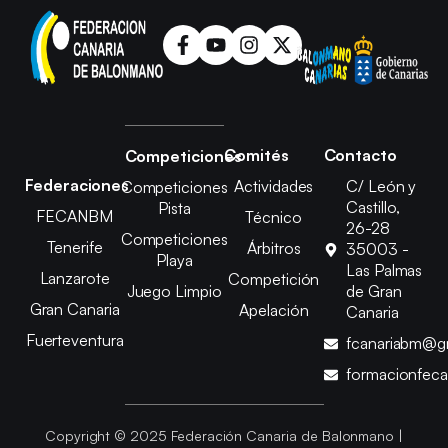
Comités
Contacto
Competiciones
Federaciones
Actividades
C/ León y
Competiciones
Castillo,
Pista
FECANBM
Técnico
26-28
Competiciones
Tenerife
Árbitros
35003 -
Playa
Las Palmas
Lanzarote
Competición
Juego Limpio
de Gran
Gran Canaria
Apelación
Canaria
Fuerteventura
fcanariabm@g
formacionfec
Copyright © 2025 Federación Canaria de Balonmano |