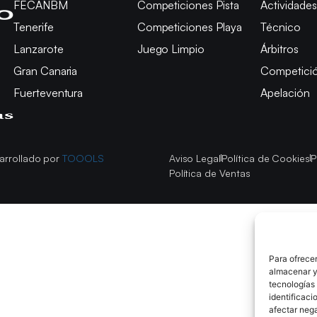
FECANBM
Competiciones Pista
Actividades
Tenerife
Competiciones Playa
Técnico
Lanzarote
Juego Limpio
Árbitros
Gran Canaria
Competici
Fuerteventura
Apelación
arrollado por
TOOOLS
Aviso Legal
Política de Cookies
P
Política de Ventas
Para ofrecer
almacenar y/
tecnologías
identificaci
afectar nega