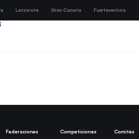
fe
Lanzarote
Gran Canaria
Fuerteventura
8
Federaciones
Competiciones
Comités