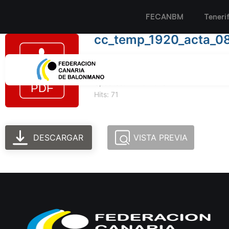
FECANBM
Teneri
cc_temp_1920_acta_0
Tamaño del archivo: 168.69 KB
Created: 11-10-2023
Updated: 11-10-2023
Hits: 71
DESCARGAR
VISTA PREVIA