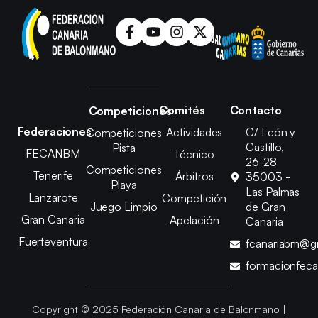
Comités
Contacto
Competiciones
Federaciones
Actividades
C/ León y
Competiciones
Castillo,
Pista
FECANBM
Técnico
26-28
Competiciones
Tenerife
Árbitros
35003 -
Playa
Las Palmas
Lanzarote
Competición
Juego Limpio
de Gran
Gran Canaria
Apelación
Canaria
Fuerteventura
fcanariabm@g
formacionfec
Copyright © 2025 Federación Canaria de Balonmano |