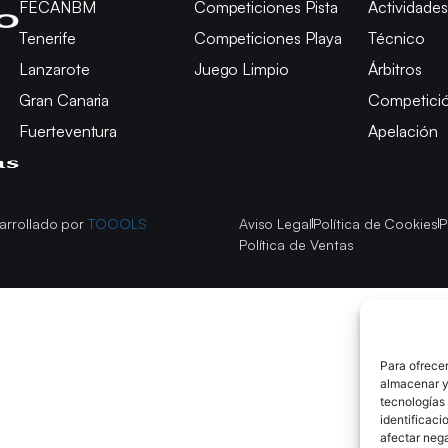
FECANBM
Competiciones Pista
Actividades
Tenerife
Competiciones Playa
Técnico
Lanzarote
Juego Limpio
Árbitros
Gran Canaria
Competici
Fuerteventura
Apelación
arrollado por
TOOOLS
Aviso Legal
Política de Cookies
P
Política de Ventas
Para ofrecer
almacenar y/
tecnologías
identificaci
afectar nega