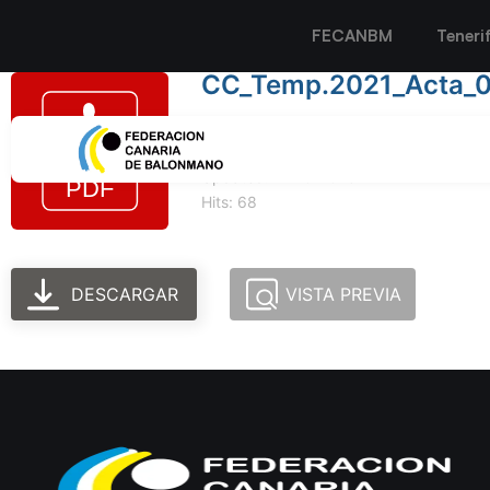
FECANBM
Teneri
CC_Temp.2021_Acta_
Tamaño del archivo: 225.75 KB
Created: 11-10-2023
Updated: 11-10-2023
Hits: 68
DESCARGAR
VISTA PREVIA