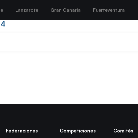
fe
Lanzarote
Gran Canaria
Fuerteventura
04
Federaciones
Competiciones
Comités