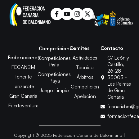
Comités
Contacto
Competiciones
Federaciones
Actividades
C/ León y
Competiciones
Castillo,
Pista
FECANBM
Técnico
26-28
Competiciones
Tenerife
Árbitros
35003 -
Playa
Las Palmas
Lanzarote
Competición
Juego Limpio
de Gran
Gran Canaria
Apelación
Canaria
Fuerteventura
fcanariabm@g
formacionfec
Copyright © 2025 Federación Canaria de Balonmano |