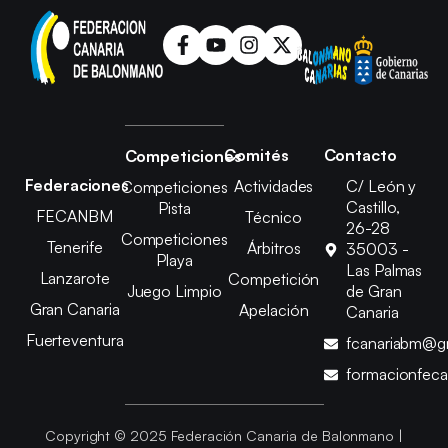
Comités
Contacto
Competiciones
Federaciones
Actividades
C/ León y
Competiciones
Castillo,
Pista
FECANBM
Técnico
26-28
Competiciones
Tenerife
Árbitros
35003 -
Playa
Las Palmas
Lanzarote
Competición
Juego Limpio
de Gran
Gran Canaria
Apelación
Canaria
Fuerteventura
fcanariabm@g
formacionfec
Copyright © 2025 Federación Canaria de Balonmano |