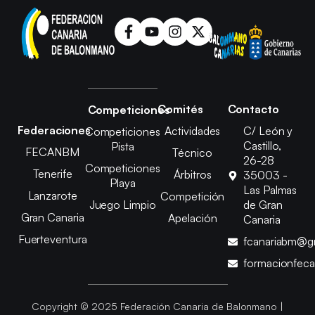
Comités
Contacto
Competiciones
Federaciones
Actividades
C/ León y
Competiciones
Castillo,
Pista
FECANBM
Técnico
26-28
Competiciones
Tenerife
Árbitros
35003 -
Playa
Las Palmas
Lanzarote
Competición
Juego Limpio
de Gran
Gran Canaria
Apelación
Canaria
Fuerteventura
fcanariabm@g
formacionfec
Copyright © 2025 Federación Canaria de Balonmano |