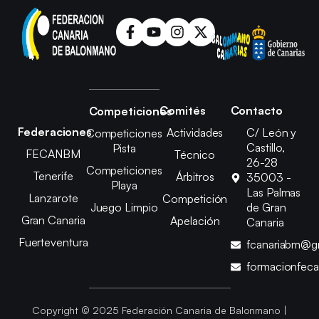
Comités
Contacto
Competiciones
Federaciones
Actividades
C/ León y
Competiciones
Castillo,
Pista
FECANBM
Técnico
26-28
Competiciones
Tenerife
Árbitros
35003 -
Playa
Las Palmas
Lanzarote
Competición
Juego Limpio
de Gran
Gran Canaria
Apelación
Canaria
Fuerteventura
fcanariabm@g
formacionfec
Copyright © 2025 Federación Canaria de Balonmano |