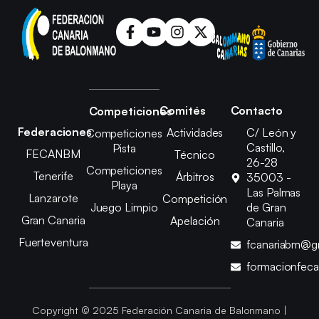
Comités
Contacto
Competiciones
Federaciones
Actividades
C/ León y
Competiciones
Castillo,
Pista
FECANBM
Técnico
26-28
Competiciones
Tenerife
Árbitros
35003 -
Playa
Las Palmas
Lanzarote
Competición
Juego Limpio
de Gran
Gran Canaria
Apelación
Canaria
Fuerteventura
fcanariabm@g
formacionfec
Copyright © 2025 Federación Canaria de Balonmano |