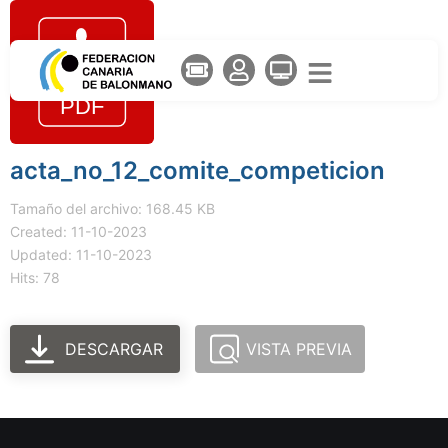
acta_no_12_comite_competicion
Tamaño del archivo: 168.45 KB
Created: 11-10-2023
Updated: 11-10-2023
Hits: 78
DESCARGAR
VISTA PREVIA