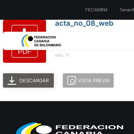
FECANBM
Teneri
acta_no_08_web
Tamaño del archivo: 114.47 KB
Created: 11-10-2023
Updated: 11-10-2023
Hits: 71
DESCARGAR
VISTA PREVIA