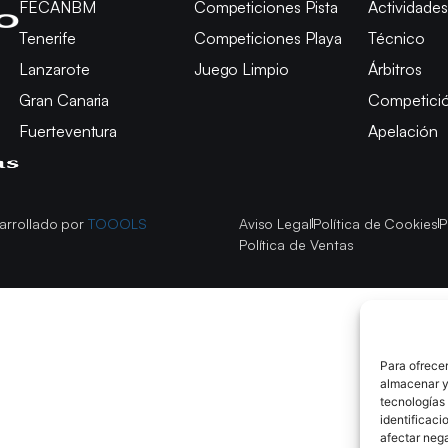
FECANBM
Competiciones Pista
Actividades
Tenerife
Competiciones Playa
Técnico
Lanzarote
Juego Limpio
Árbitros
Gran Canaria
Competici
Fuerteventura
Apelación
arrollado por
TOOOLS
Aviso Legal
Política de Cookies
P
Política de Ventas
Para ofrecer
almacenar y/
tecnologías
identificaci
afectar nega