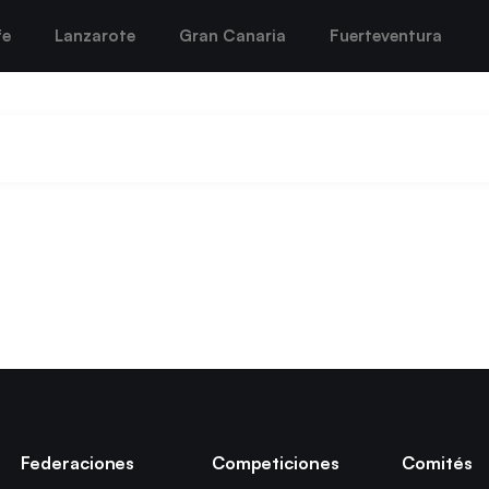
fe
Lanzarote
Gran Canaria
Fuerteventura
Federaciones
Competiciones
Comités