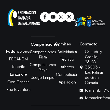
Comités
Contacto
Competiciones
Federaciones
Actividades
C/ León y
Competiciones
Castillo,
Pista
FECANBM
Técnico
26-28
Competiciones
Tenerife
Árbitros
35003 -
Playa
Las Palmas
Lanzarote
Competición
Juego Limpio
de Gran
Gran Canaria
Apelación
Canaria
Fuerteventura
fcanariabm@g
formacionfec